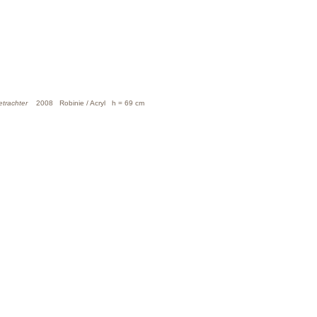
etrachter
2008 Robinie / Acryl h = 69 cm