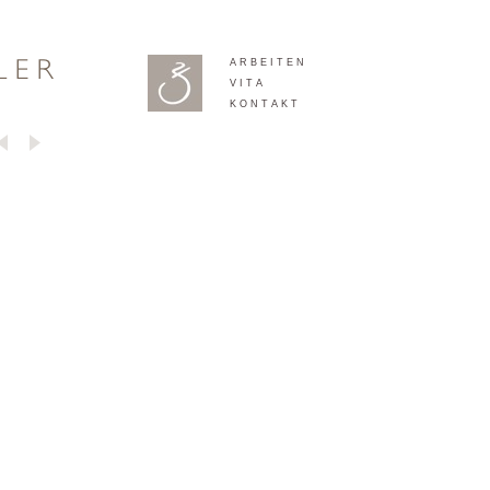
A R B E I T E N
V I T A
K O N T A K T