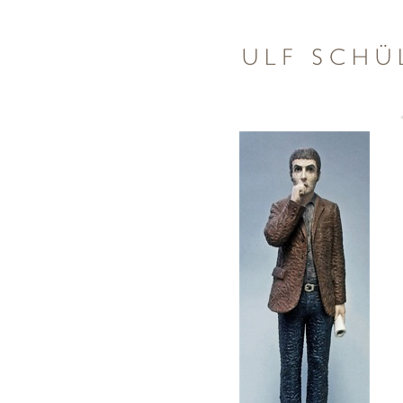
üler
arbeitet in Potsdam